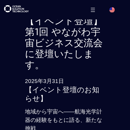
内
容
【イベント登壇】
を
第1回 やながわ宇
ス
宙ビジネス交流会
キ
ッ
に登壇いたしま
プ
す。
2025年3月31日
【イベント登壇のお知
らせ】
地域から宇宙へ――航海光学計
器の経験をもとに語る、新たな
挑戦