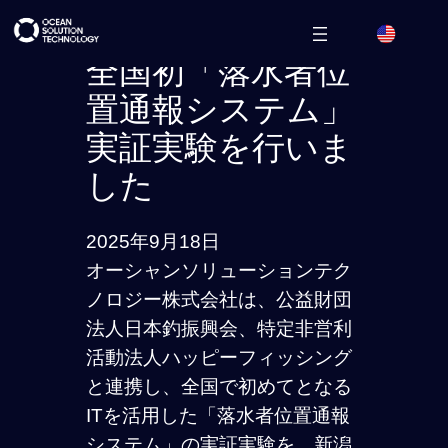
内
容
全国初「落水者位
を
置通報システム」
ス
実証実験を行いま
キ
ッ
した
プ
2025年9月18日
オーシャンソリューションテク
ノロジー株式会社は、公益財団
法人日本釣振興会、特定非営利
活動法人ハッピーフィッシング
と連携し、全国で初めてとなる
ITを活用した「落水者位置通報
システム」の実証実験を、新潟