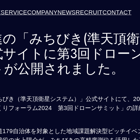
E
SERVICE
COMPANY
NEWS
RECRUIT
CONTACT
進の「みちびき(準天頂
式サイトに第3回ドロー
トが公開されました。
びき（準天頂衛星システム）」公式サイトにて、202
りフォーラム2024 第3回ドローンサミット」の
179自治体を対象とした地域課題解決型ピッチイベント