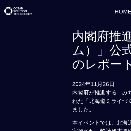
内
HOM
容
を
内閣府推
ス
キ
ム）」公
ッ
プ
のレポー
2024年11月26日
内閣府が推進する「みち
れた「北海道ミライづく
ました。
本イベントでは、北海道