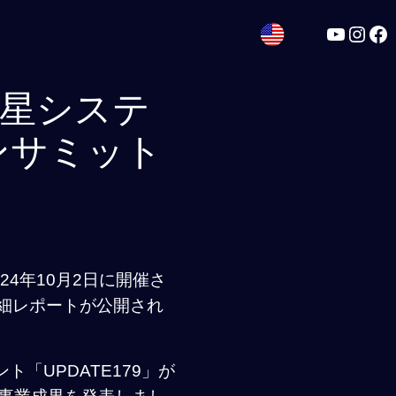
YouTub
Inst
Fa
衛星システ
ンサミット
4年10月2日に開催さ
詳細レポートが公開され
「UPDATE179」が