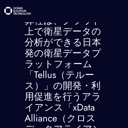
内
容
弊社は、クラウド
を
上で衛星データの
ス
分析ができる日本
キ
ッ
発の衛星データプ
プ
ラットフォーム
「Tellus（テルー
ス）」の開発・利
用促進を行うアラ
イアンス「xData
Alliance（クロス