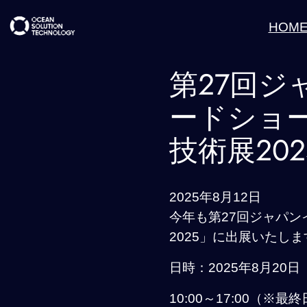
内
HOM
容
を
第27回
ス
キ
ードショ
ッ
プ
技術展20
2025年8月12日
今年も第27回ジャパ
2025」に出展いたしま
日時：2025年8月20
10:00～17:00（※最