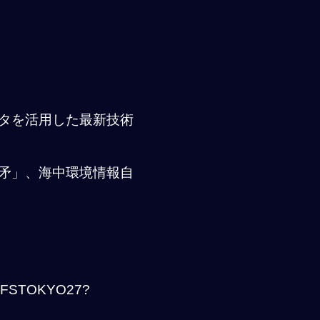
タを活用した最新技術
矛」、海中環境情報自
YO/SFSTOKYO27?