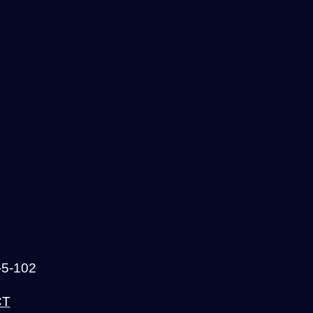
-102
CT