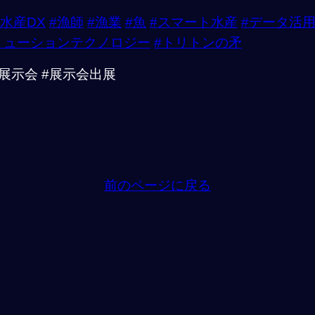
#水産DX
#漁師
#漁業
#魚
#スマート水産
#データ活
リューションテクノロジー
#トリトンの矛
展示会 #展示会出展
前のページに戻る