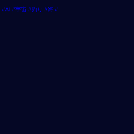
用
#AI
#宇宙
#釣り
#海
#