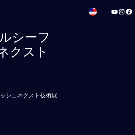
YouTub
Inst
Fa
ナルシーフ
ネクスト
。
ィッシュネクスト技術展