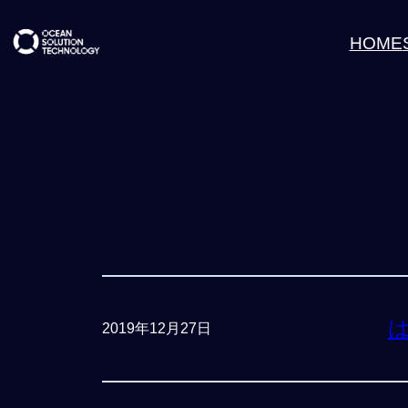
内
HOME
容
を
ス
キ
ッ
プ
2019年12月27日